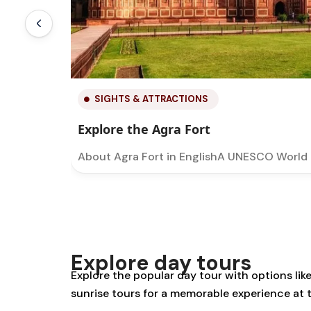
SIGHTS & ATTRACTIONS
Visit the Mehtab Bagh Garden
ra…
About the Mehtab BaghMehtab Bagh is a lov
Explore day tours
Explore the popular day tour with options lik
sunrise tours for a memorable experience at t