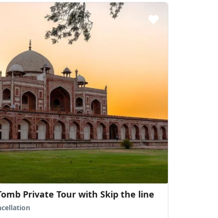
e Taj Mahal Agra Day Tour From New Delhi by Car
ew Delhi - FREE Cancellation