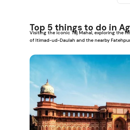
had great photo
opportunities and we felt
safe and secure with the
guide and the driver. Great
Top 5 things to do in A
trip and good value for
Visiting the iconic Taj Mahal, exploring the 
money. Would recommend.
of Itimad-ud-Daulah and the nearby Fatehpur Si