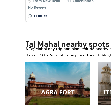
No Review
1.5 Hours
د.إ106.43
from
Taj Mahal nearby spots
A
Taj Mahal day trip
can also include nearby a
Sikri
or
Akbar’s Tomb
to explore the rich Mugh
AGRA FORT
I