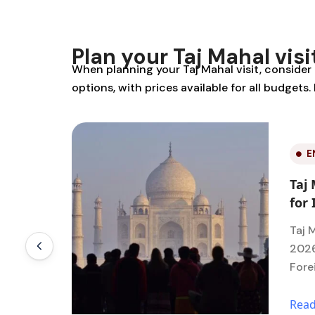
Plan your Taj Mahal visi
When planning your Taj Mahal visit, consider ho
options, with prices available for all budgets
T
ice
How
igners
Bes
Aro
s as of
ces
How 
Air T
Rea