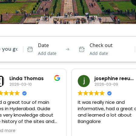
Date
Check out
Add date
Add date
josephine reeuwijk
Rafał Grzebin
2026-03-09
2026-03-09
was really nice and
Miałem przyjemność
ormative, had a great day
skorzystać z wycieczki
 learned a lot about
zorganizowanej przez fir
ngalore
Tai Explore i mogę z pełn
przekonaniem polecić ich
Read more
usługi. Cała organizacja b