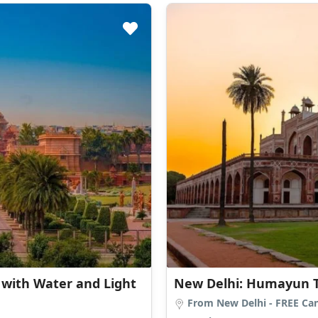
omb Private Tour with Skip the line
Sunris
ncellation
From N