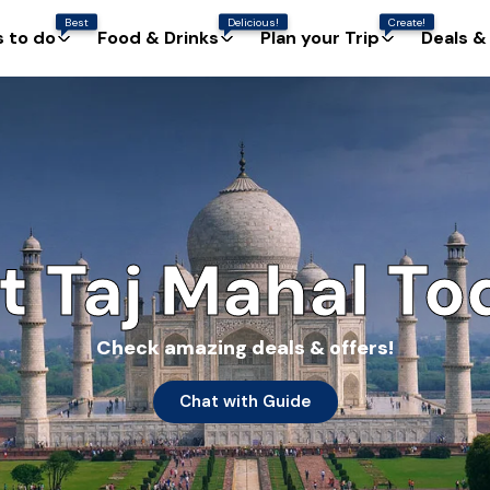
Best
Delicious!
Create!
s to do
Food & Drinks
Plan your Trip
Deals &
it Taj Mahal To
Check amazing deals & offers!
Chat with Guide