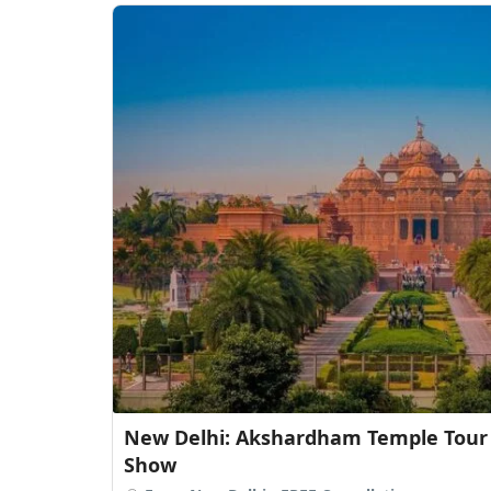
 with Water and Light
New Delhi: Humayun T
From New Delhi - FREE Ca