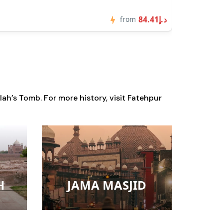
2 Reviews
urs
from
lah’s Tomb
. For more history, visit
Fatehpur
H
JAMA MASJID