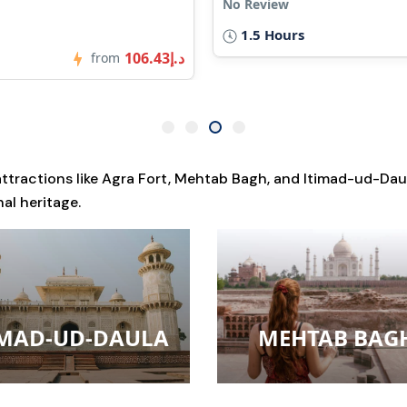
د.إ84.41
12 Ho
from
ttractions like
Agra Fort
,
Mehtab Bagh
, and
Itimad-ud-Dau
al heritage.
TMAD-UD-DAULA
MEHTAB BAG