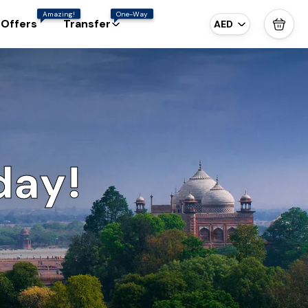
Amazing!
One-Way
 Offers
Transfer
AED
day!