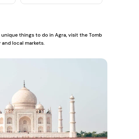
correcto. 
encontrab
po
que enten
nos hizo 
para pregu
 unique things to do in Agra, visit the Tomb
duda. 100
y and local markets.
que le elij
ch
brze
mu