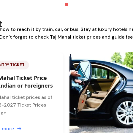
t
w to reach it by train, car, or bus. Stay at luxury hotels ne
. Don’t forget to check Taj Mahal ticket prices and guide fe
RANSFER
 to get to Agra &
t Ways to Get
und?
to Arrive in Agra 1. By
ip: If…
d more