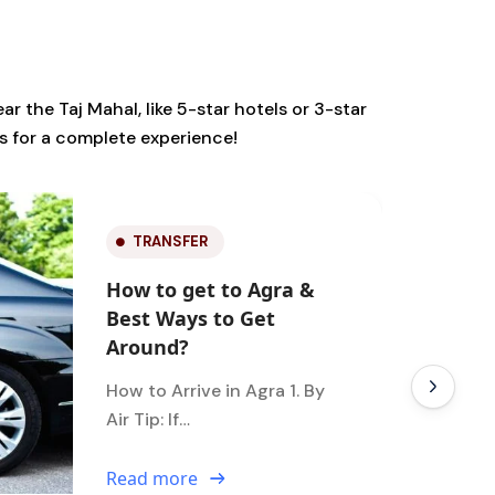
ar the Taj Mahal, like 5-star hotels or 3-star
es for a complete experience!
PLACE TO STAY
Top Best Hotel in Agra
near Taj Mahal
Experience luxury like never
before at best hotel in Agra.
…
Read more